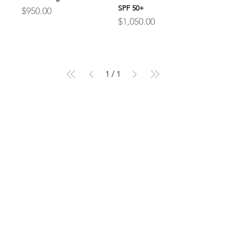
SPF 50+
Precio
$950.00
Precio
$1,050.00
1
/
1