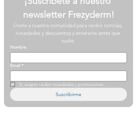
¡Suscríbete a nuestro 
newsletter Frezyderm!
Únete a nuestra comunidad para recibir noticias, 
novedades y descuentos y enterarte antes que 
nadie. 
Nombre
Email
*
Sí, acepto recibir novedades y promociones.
Suscribirme