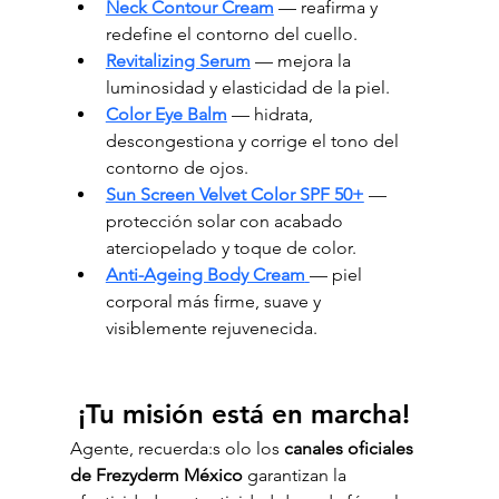
Neck Contour Cream
 — reafirma y 
redefine el contorno del cuello.
Revitalizing Serum
 — mejora la 
luminosidad y elasticidad de la piel.
Color Eye Balm
 — hidrata, 
descongestiona y corrige el tono del 
contorno de ojos.
Sun Screen Velvet Color SPF 50+
 — 
protección solar con acabado 
aterciopelado y toque de color.
Anti-Ageing Body Cream
— piel 
corporal más firme, suave y 
visiblemente rejuvenecida.
 ¡Tu misión está en marcha!
Agente, recuerda:s olo los 
canales oficiales 
de Frezyderm México
 garantizan la 