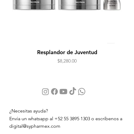
Resplandor de Juventud
Precio
$8,280.00
¿Necesitas ayuda?
Envía un whatsapp al +52 55 3895 1303 o escríbenos a
digital@sypharmex.com