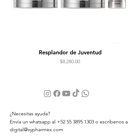
Resplandor de Juventud
Precio
$8,280.00
¿Necesitas ayuda?
Envía un whatsapp al +52 55 3895 1303 o escríbenos a
digital@sypharmex.com