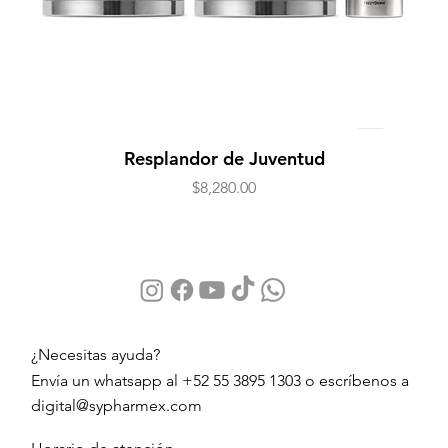
Resplandor de Juventud
Precio
$8,280.00
¿Necesitas ayuda?
Envía un whatsapp al +52 55 3895 1303 o escríbenos a
digital@sypharmex.com